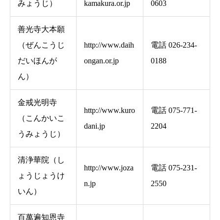
みょうじ）
kamakura.or.jp
0603
善光寺大本願
（ぜんこうじ
http://www.daih
電話 026-234-
だいほんが
ongan.or.jp
0188
ん）
金戒光明寺
http://www.kuro
電話 075-771-
（こんかいこ
dani.jp
2204
うみょうじ）
清浄華院（し
http://www.joza
電話 075-231-
ょうじょうけ
n.jp
2550
いん）
百萬遍知恩寺