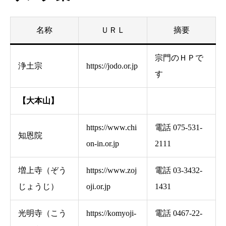
名称
ＵＲＬ
摘要
宗門のＨＰで
浄土宗
https://jodo.or.jp
す
【大本山】
https://www.chi
電話 075-531-
知恩院
on-in.or.jp
2111
増上寺（ぞう
https://www.zoj
電話 03-3432-
じょうじ）
oji.or.jp
1431
光明寺（こう
https://komyoji-
電話 0467-22-