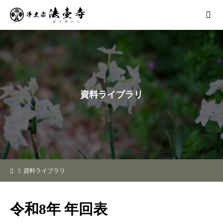
資
料
ラ
イ
ブ
ラ
リ
資料ライブラリ
令和8年 年回表