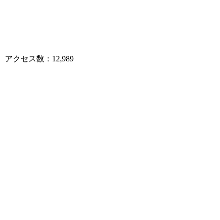
アクセス数：12,989
住職ご挨拶
南無阿弥陀仏
当山は「大平山 廣澤院 法臺寺」（おおひらさ
ん こうたくいん ほうだいじ）と号し、浄土宗