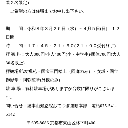
着２名限定）
ご希望の方は住職までお申し出下さい。
期 間：令和８年３月２５日（水）～４月５日(日) １２
日間
時 間：１７：４５～２１：３０(２１：００受付終了)
拝 観 料：大人800円/小人400円(小・中学生)/団体700円(大人
30名以上)
拝観場所:友禅苑・国宝三門楼上（回廊のみ）・女坂・国宝
御影堂・阿弥陀堂(外観のみ)
駐 車 場：有料駐車場がありますが台数に限りがございま
す。
問い合せ：総本山知恩院おてつぎ運動本部 電話075-541-
5142
〒605-8686 京都市東山区林下町400