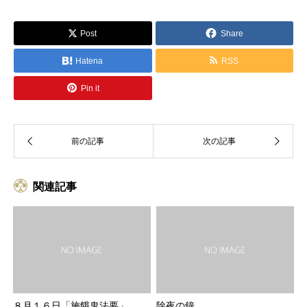
Post
Share
Hatena
RSS
Pin it
関連記事
８月１６日「施餓鬼法要」
除夜の鐘